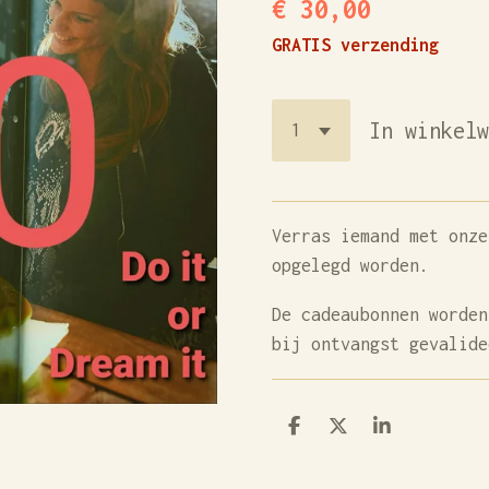
€ 30,00
GRATIS verzending
In winkel
Verras iemand met onze
opgelegd worden.
De cadeaubonnen worden
bij ontvangst gevalid
D
D
S
e
e
h
l
e
a